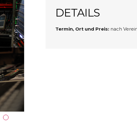
DETAILS
Termin, Ort und Preis:
nach Verei
din
Email
oogle+