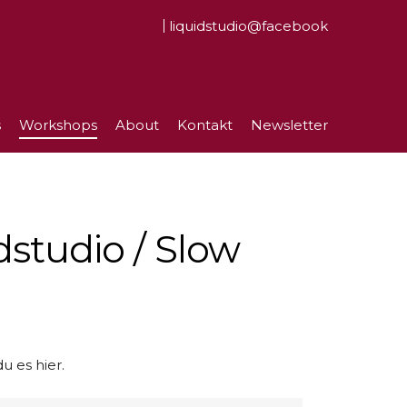
liquidstudio@facebook
s
Workshops
About
Kontakt
Newsletter
dstudio / Slow
u es hier.